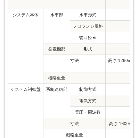
システム本体
水車部
水車形式
フロランジ規格
管口径
※
発電機部
形式
寸法
高さ 1280mm
概略重量
システム制御盤
系統連結部
制御方式
電気方式
電圧・周波数
AC
寸法
高さ 1600mm
概略重量