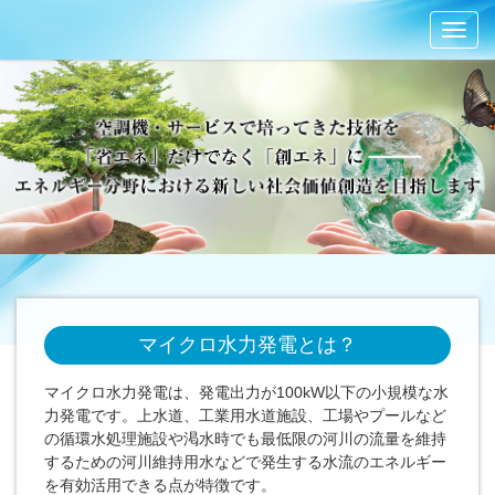
Toggl
navig
マイクロ水力発電とは？
マイクロ水力発電は、発電出力が100kW以下の小規模な水
力発電です。上水道、工業用水道施設、工場やプールなど
の循環水処理施設や渇水時でも最低限の河川の流量を維持
するための河川維持用水などで発生する水流のエネルギー
を有効活用できる点が特徴です。