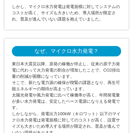
しかし、マイクロ水力発電は発電規模に対してシステムの
コストが高く、サイズも大きいため、導入場所が限定さ
れ、普及が進んでいない課題を抱えていました。
なぜ、マイクロ水力発電？
東日本大震災以降、原発の稼働が停止し、従来の原子力発
電に代わって火力発電の割合が増加したことで、CO2排出
量の削減が困難になっています。
そこで、新たな電力源の確保が喫緊の課題となり、再生可
能エネルギーの期待が高まっています。
太陽光発電や風力発電に比べて稼働率が高く、年間発電量
が多い水力発電は、安定したベース電源になりえる発電で
す。
しかしながら、発電出力100kW（キロワット）以下のマイ
クロ水力発電は発電規模に対してのコストが高く、設置サ
イズも大きいため導入する場所が限定され、普及が進んで
いない現状があります。